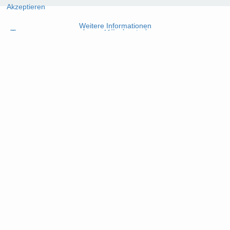
Akzeptieren
Weitere Informationen
Taunusgymnasium Königstein
Gymnasium des Hochtaunuskreises
Falkensteiner Straße 24, 61462 Königstein
Tel.: (06174) 928-0
Fax: (06174) 928-199
E-Mail:
sekretariat@tgk.hochtaunuskreis.net
Copyright © 2020 Taunusgymnasium, Königstein.
Impressum