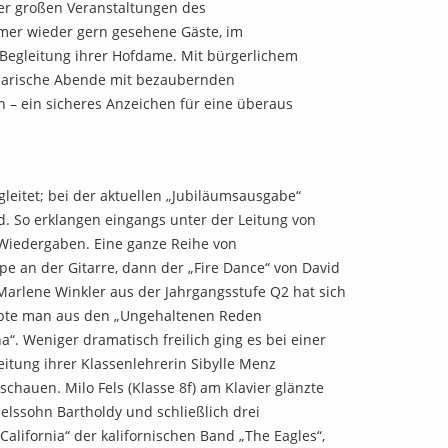
 der großen Veranstaltungen des
mer wieder gern gesehene Gäste, im
Begleitung ihrer Hofdame. Mit bürgerlichem
inarische Abende mit bezaubernden
n – ein sicheres Anzeichen für eine überaus
leitet; bei der aktuellen „Jubiläumsausgabe“
nd. So erklangen eingangs unter der Leitung von
 Wiedergaben. Eine ganze Reihe von
e an der Gitarre, dann der „Fire Dance“ von David
Marlene Winkler aus der Jahrgangsstufe Q2 hat sich
lebte man aus den „Ungehaltenen Reden
. Weniger dramatisch freilich ging es bei einer
eitung ihrer Klassenlehrerin Sibylle Menz
chauen. Milo Fels (Klasse 8f) am Klavier glänzte
elssohn Bartholdy und schließlich drei
California“ der kalifornischen Band „The Eagles“,