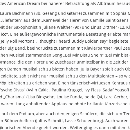
 des American Dream bei näherer Betrachtung als Albtraum heraus
e Laura Bachmann (8b, Gesang und Gitarre) zusammen mit Sophia Me
„Elefanten“ aus dem „Karneval der Tiere“ von Camille Saint-Saëns
 Mit der Saxophonistin Juliane Walther (9d) und Linus Dittmer (E2, 
 Tico“. Eine außergewöhnliche instrumentale Besetzung erlebte man
elly Roll Mortons „I thought I heard Buddy Bolden say“ begleitete 
der Big Band, beeindruckte zusammen mit Klavierpartner Paul Zeeb
hen Musical stammenden Song „Bei Mir Bistu Shein“ (Bei mir bist 
ormance, die den Hörer und Zuschauer unmittelbar in die Zeit der
gen Damen musikalisch zu bieten haben: Julia Bayer spielt auch Ob
egleitete, zählt nicht nur musikalisch zu den Multitalenten – so
Möglichkeiten zu erleben war. Einen tänzerisch-virtuosen Kehraus
Divas“ (Aylin Cakici, Paulina Kruggel, Ivy Plass, Sadaf Yousofi – al
nd „Charisma“ (Lisa Bingsohn, Louise Funda, beide Q4, Lara Gerber
 waren: Lang anhaltender Applaus belohnte brillante tänzerische u
n auf dem Podium, aber auch denjenigen Schülern, die sich um T
n Bühnenhelfern (Julius Schmitt, Lasse Schulenburg). Auch waren z
ur)inarischen Abende geehrt worden. Weiter ging es dann mit dem ku