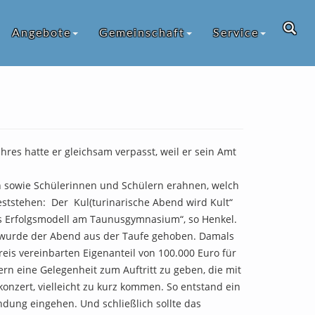
Angebote
Gemeinschaft
Service
hres hatte er gleichsam verpasst, weil er sein Amt
rn sowie Schülerinnen und Schülern erahnen, welch
ststehen: Der Kul(turinarische Abend wird Kult“
tes Erfolgsmodell am Taunusgymnasium“, so Henkel.
n wurde der Abend aus der Taufe gehoben. Damals
is vereinbarten Eigenanteil von 100.000 Euro für
ern eine Gelegenheit zum Auftritt zu geben, die mit
nzert, vielleicht zu kurz kommen. So entstand ein
ndung eingehen. Und schließlich sollte das