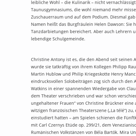
leibliche Wohl – die Kulinarik – nicht vernachlässi
Taunusgymnasiums, die wohl niemand mehr missen 
Zuschauerraum und auf dem Podium. Diesmal gab es
Namen heißt das Burgfräulein Helen Dawson: Sie 
Tanzdarbietungen bereichert. Aber auch Lehrern un
lebendige Schulgemeinde.
Christine Antony ist es, die den Abend seit seinen
wurde sie tatkräftig von ihrem Kollegen Philipp Ra
Martin Hublow und Philip Kriegeskotte Henry Manci
eindrucksvollen Solobeiträgen zog sich durch den 
Watkins in einer spannenden Wiedergabe von Claudi
dem Theater verschrieben und war schon verschied
ungehaltener Frauen“ von Christine Brückner eine 
witzigen französischen Theaterszene („La télé“) zu,
einstudiert hatten – am Spielen schienen die Fünft
mit Carl Czernys Etüde op. 299/21, dem Venezianis
Rumänischen Volkstänzen von Béla Bartók. Mira Unver