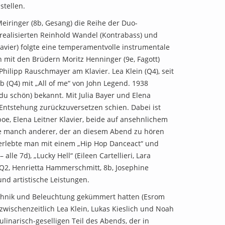
stellen.
iringer (8b, Gesang) die Reihe der Duo-
 realisierten Reinhold Wandel (Kontrabass) und
Klavier) folgte eine temperamentvolle instrumentale
 mit den Brüdern Moritz Henninger (9e, Fagott)
Philipp Rauschmayer am Klavier. Lea Klein (Q4), seit
 (Q4) mit „All of me“ von John Legend. 1938
du schön) bekannt. Mit Julia Bayer und Elena
 Entstehung zurückzuversetzen schien. Dabei ist
oe, Elena Leitner Klavier, beide auf ansehnlichem
 wie manch anderer, der an diesem Abend zu hören
 erlebte man mit einem „Hip Hop Danceact“ und
le 7d), „Lucky Hell“ (Eileen Cartellieri, Lara
, Q2, Henrietta Hammerschmitt, 8b, Josephine
nd artistische Leistungen.
echnik und Beleuchtung gekümmert hatten (Esrom
wischenzeitlich Lea Klein, Lukas Kieslich und Noah
linarisch-geselligen Teil des Abends, der in