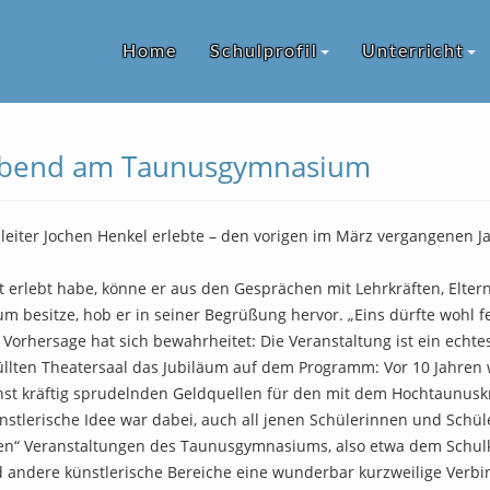
Home
Schulprofil
Unterricht
r Abend am Taunusgymnasium
lleiter Jochen Henkel erlebte – den vorigen im März vergangenen Ja
t erlebt habe, könne er aus den Gesprächen mit Lehrkräften, Elte
esitze, hob er in seiner Begrüßung hervor. „Eins dürfte wohl fe
e Vorhersage hat sich bewahrheitet: Die Veranstaltung ist ein ech
üllten Theatersaal das Jubiläum auf dem Programm: Vor 10 Jahre
st kräftig sprudelnden Geldquellen für den mit dem Hochtaunuskre
nstlerische Idee war dabei, auch all jenen Schülerinnen und Schül
en“ Veranstaltungen des Taunusgymnasiums, also etwa dem Schulko
d andere künstlerische Bereiche eine wunderbar kurzweilige Verbi