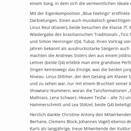
einem Song, in dem sich die vermeintlichen Ideale
Mit der Eigenkomposition „Blue Feelings“ eröffnet
Darbietungen. Einen auch musikalisch gewichtigen 
Linus Reul (Klavier), beide besuchen die Klasse 7f.
Wiedergabe des brasilianischen Traditionals „Tico
und Simon Henninger (Q4, Tuba): Ihren Vortrag von J
Jahren bekannt als ausdrucksstarke Sängerin auch 
machten die Andrews Sisters den aus einem jiddisc
Leitner (beide Q4) erlebte man eine grandiose Perf
Singen keineswegs das Einzige, was die beiden jun
Niveau. Linus Dittmer, der den Gesang am Klavier b
und zu sehen war, nur mit einem Bruchteil seiner 
Showtanz-Nummern, woran die Tanzformationen „Psycho 
Mathiass, Lena Schwarz, Heaven Tesfai – alle 7c) u
Hammerschmitt und Lea Stötzel, beide Q4) beteiligt
Herzlich dankte Christine Antony den Mitwirkende
Berhane, Clemens Block, Johannes Vogel) ebenso de
Karls als langjährige, treue Mitwirkende der Kul(t