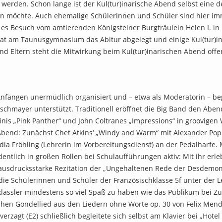
gt werden. Schon lange ist der Kul(tur)inarische Abend selbst eine
möchte. Auch ehemalige Schülerinnen und Schüler sind hier im
 Besuch vom amtierenden Königsteiner Burgfräulein Helen I. in 
hat am Taunusgymnasium das Abitur abgelegt und einige Kul(tur)
d Eltern steht die Mitwirkung beim Kul(tur)inarischen Abend offe
 Anfängen unermüdlich organisiert und – etwa als Moderatorin – beg
uschmayer unterstützt. Traditionell eröffnet die Big Band den Abe
nis „Pink Panther“ und John Coltranes „Impressions“ in groovigen
Abend: Zunächst Chet Atkins‘ „Windy and Warm“ mit Alexander Popp
a Fröhling (Lehrerin im Vorbereitungsdienst) an der Pedalharfe. 
entlich in großen Rollen bei Schulaufführungen aktiv: Mit ihr er
ausdrucksstarke Rezitation der „Ungehaltenen Rede der Desdemona“
 die Schülerinnen und Schüler der Französischklasse 5f unter der L
klässler mindestens so viel Spaß zu haben wie das Publikum bei Zus
chen Gondellied aus den Liedern ohne Worte op. 30 von Felix Mend
zagt (E2) schließlich begleitete sich selbst am Klavier bei „Hotel 