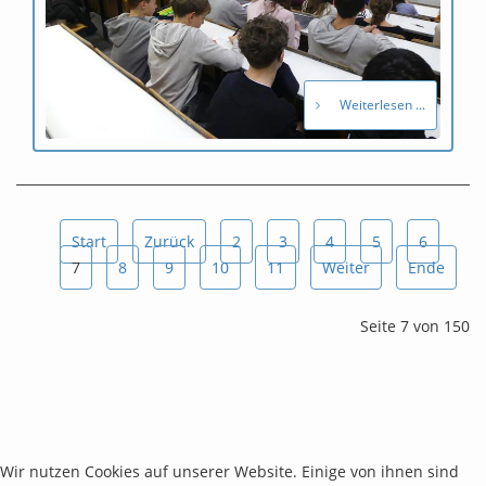
Weiterlesen ...
Start
Zurück
2
3
4
5
6
7
8
9
10
11
Weiter
Ende
Seite 7 von 150
Wir nutzen Cookies auf unserer Website. Einige von ihnen sind