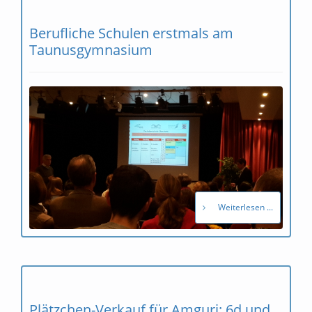
Berufliche Schulen erstmals am
Taunusgymnasium
Weiterlesen ...
Plätzchen-Verkauf für Amguri: 6d und