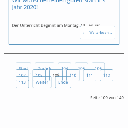
Wir wünschen einen guten Start ins
Jahr 2020!
Der Unterricht beginnt am Montag, 13. Januar.
Weiterlesen ...
Start
Zurück
104
105
106
107
108
109
110
111
112
113
Weiter
Ende
Seite 109 von 149