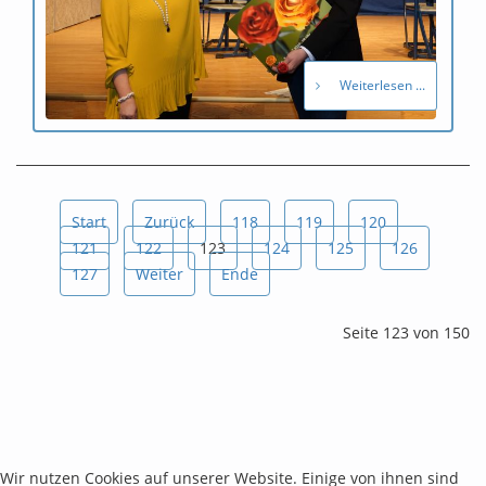
Weiterlesen ...
Start
Zurück
118
119
120
121
122
123
124
125
126
127
Weiter
Ende
Seite 123 von 150
Wir nutzen Cookies auf unserer Website. Einige von ihnen sind