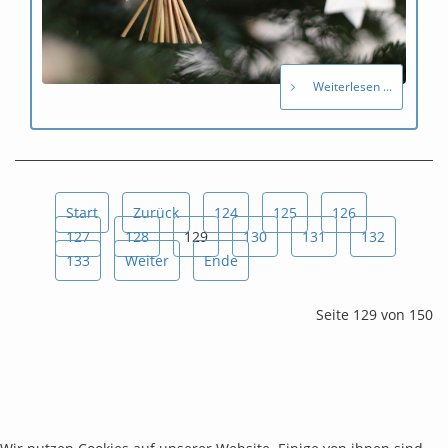
Weiterlesen ...
Start
Zurück
124
125
126
127
128
129
130
131
132
133
Weiter
Ende
Seite 129 von 150