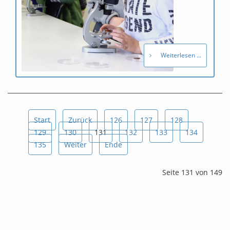
Weiterlesen ...
Start
Zurück
126
127
128
129
130
131
132
133
134
135
Weiter
Ende
Seite 131 von 149